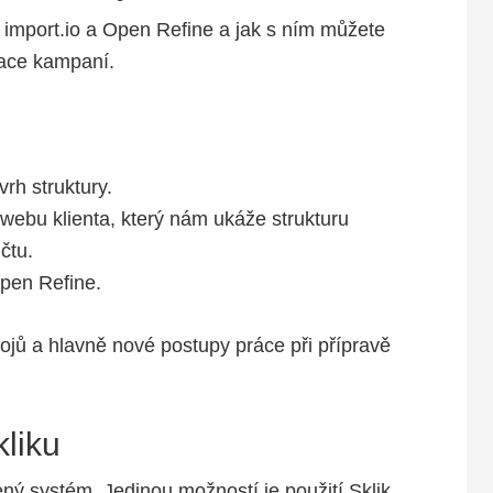
 import.io a Open Refine a jak s ním můžete
zace kampaní.
rh struktury.
ebu klienta, který nám ukáže strukturu
čtu.
pen Refine.
jů a hlavně nové postupy práce při přípravě
kliku
ný systém. Jedinou možností je použití Sklik