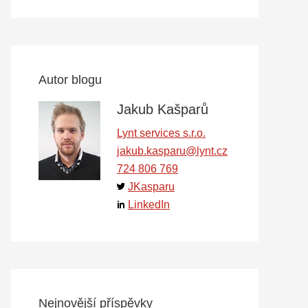
Autor blogu
Jakub Kašparů
Lynt services s.r.o.
jakub.kasparu@lynt.cz
724 806 769
JKasparu
LinkedIn
Nejnovější příspěvky