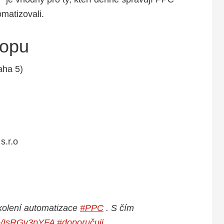
o
matizovali.
s
t
hopu
r
á
aha 5)
n
k
u
s.r.o
kolení automatizace
#PPC
. S čím
.co/IsRGv3pYFA
#doporučuji