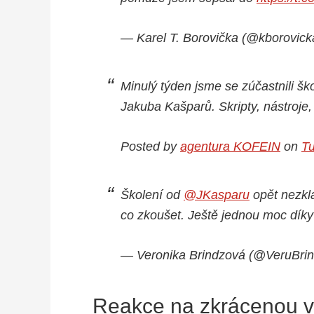
— Karel T. Borovička (@kborovic
Minulý týden jsme se zúčastnili 
Jakuba Kašparů. Skripty, nástroje,
Posted by
agentura KOFEIN
on
Tu
Školení od
@JKasparu
opět nezkl
co zkoušet. Ještě jednou moc dík
— Veronika Brindzová (@VeruBri
Reakce na zkrácenou v