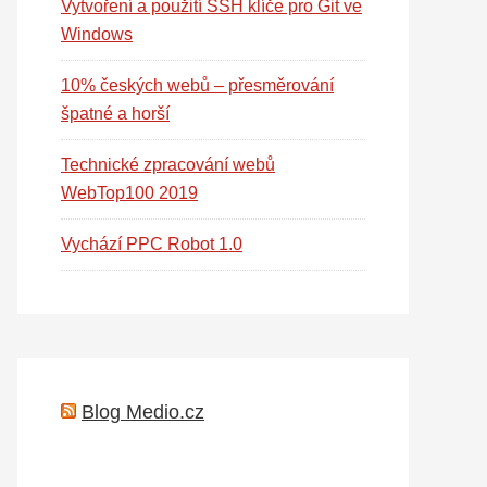
Vytvoření a použití SSH klíče pro Git ve
Windows
10% českých webů – přesměrování
špatné a horší
Technické zpracování webů
WebTop100 2019
Vychází PPC Robot 1.0
Blog Medio.cz