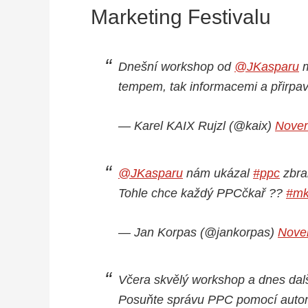
Marketing Festivalu
Dnešní workshop od
@JKasparu
m
tempem, tak informacemi a přirpa
— Karel KAIX Rujzl (@kaix)
Novem
@JKasparu
nám ukázal
#ppc
zbra
Tohle chce každý PPCčkař ??
#mk
— Jan Korpas (@jankorpas)
Nove
Včera skvělý workshop a dnes dal
Posuňte správu PPC pomocí auto