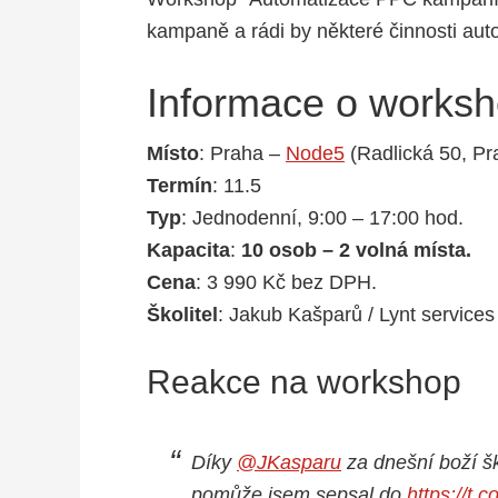
kampaně a rádi by některé činnosti auto
Informace o works
Místo
: Praha –
Node5
(Radlická 50, Pr
Termín
: 11.5
Typ
: Jednodenní, 9:00 – 17:00 hod.
Kapacita
:
10 osob – 2 volná místa.
Cena
: 3 990 Kč bez DPH.
Školitel
: Jakub Kašparů / Lynt services 
Reakce na workshop
Díky
@JKasparu
za dnešní boží š
pomůže jsem sepsal do
https://t