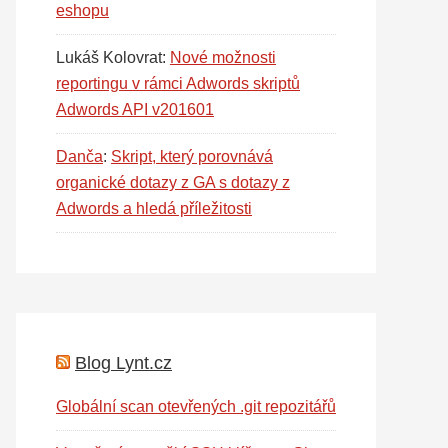
eshopu
Lukáš Kolovrat
:
Nové možnosti
reportingu v rámci Adwords skriptů
Adwords API v201601
Danča
:
Skript, který porovnává
organické dotazy z GA s dotazy z
Adwords a hledá příležitosti
Blog Lynt.cz
Globální scan otevřených .git repozitářů