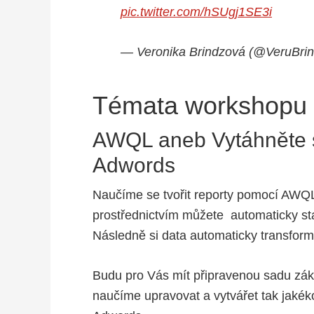
pic.twitter.com/hSUgj1SE3i
— Veronika Brindzová (@VeruBri
Témata workshopu
AWQL aneb Vytáhněte s
Adwords
Naučíme se tvořit reporty pomocí AWQL,
prostřednictvím můžete automaticky st
Následně si data automaticky transformo
Budu pro Vás mít připravenou sadu zák
naučíme upravovat a vytvářet tak jakék