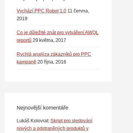
Vychází PPC Robot 1.0
11 června,
2019
Co je důležité znát pro vytváření AWQL
reportů
29 května, 2017
Rychlá analýza zákazníků pro PPC
kampaně
20 října, 2016
Nejnovější komentáře
Lukáš Kolovrat
:
Skript pro sledování
nových a odstraněných produktů v