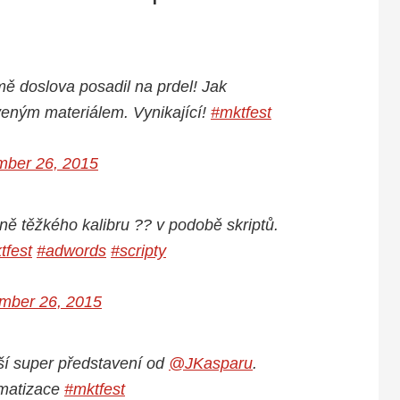
ě doslova posadil na prdel! Jak
veným materiálem. Vynikající!
#mktfest
ber 26, 2015
ně těžkého kalibru ?? v podobě skriptů.
tfest
#adwords
#scripty
mber 26, 2015
ší super představení od
@JKasparu
.
matizace
#mktfest