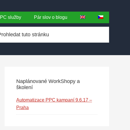
PC služby
Pár slov o blogu
Primary
Sidebar
Naplánované WorkShopy a
školení
Automatizace PPC kampaní 9.6.17 –
Praha